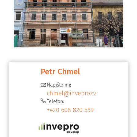
Petr Chmel
Napište mi:
chmel@
invepro.cz
Telefon:
+420 608 820 559