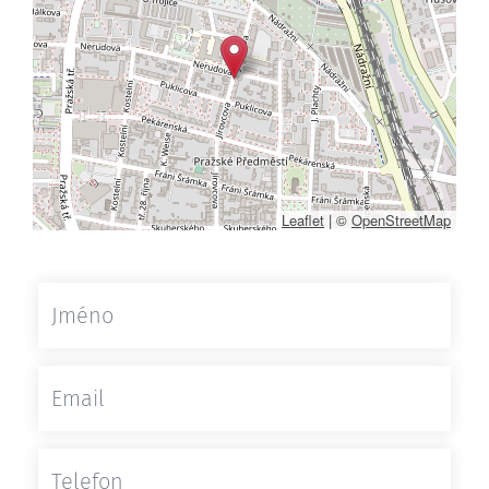
Leaflet
|
©
OpenStreetMap